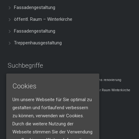
Fassadengestaltung
öffentl. Raum – Winterkirche
Fassadengestaltung
Treppenhausgestaltung
Suchbegriffe
fassaden
hotel
häuser
lübsche thorweide
new orleans
renovierung
Cookies
wismar
schwedenköpfe
treppenhaus
öffentlicher Raum Winterkirche
Um unsere Webseite für Sie optimal zu
gestalten und fortlaufend verbessern
Kontakt
zu können, verwenden wir Cookies.
Durch die weitere Nutzung der
Malermeister
Webseite stimmen Sie der Verwendung
Heiko Papajewski